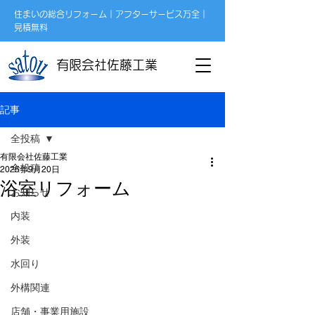
住まいの総合リフォーム｜アフターサービス万全｜
見積無料
有限会社佐藤工業
記事
全投稿
有限会社佐藤工業
全投稿
2025年9月20日
浴室リフォーム
お知らせ
内装
外装
水回り
外構関連
店舗・事業用施設