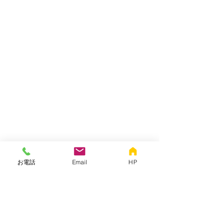
コンクリートが乾燥したらユニットバ
スが設置され、ドア枠等を施工し工事
お電話
Email
HP
完了です！
浴室乾燥機と追い焚きも付き機能面で
も申し分ないお風呂となりました。
１日の疲れをリフレッシュするお風呂