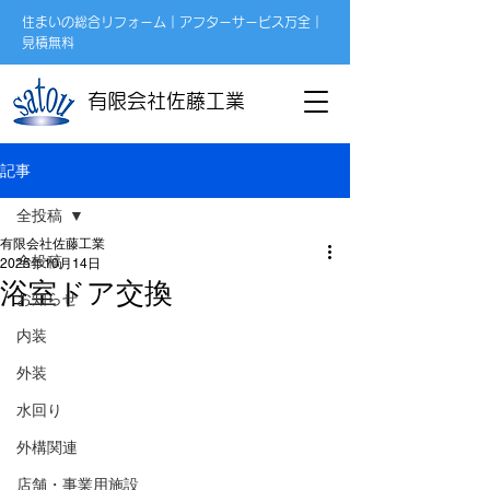
住まいの総合リフォーム｜アフターサービス万全｜
見積無料
有限会社佐藤工業
記事
全投稿
有限会社佐藤工業
全投稿
2025年10月14日
浴室ドア交換
お知らせ
内装
外装
水回り
外構関連
店舗・事業用施設