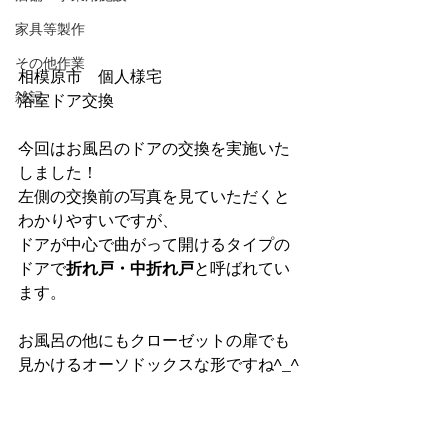
家具等製作
その他作業
相模原市　個人様宅
雑記
浴室ドア交換
今回はお風呂のドアの交換を実施いた
しました！
左側の交換前の写真を見ていただくと
わかりやすいですが、
ドアが中心で曲がって開けるタイプの
ドアで
折れ戸・中折れ戸
と呼ばれてい
ます。
お風呂の他にもクローゼットの扉でも
見かけるオーソドックスな形ですね^_^